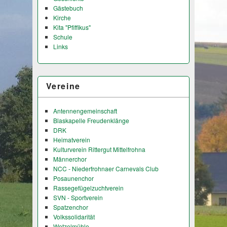
Gästebuch
Kirche
Kita "Pfiffikus"
Schule
Links
Vereine
Antennengemeinschaft
Blaskapelle Freudenklänge
DRK
Heimatverein
Kulturverein Rittergut Mittelfrohna
Männerchor
NCC - Niederfrohnaer Carnevals Club
Posaunenchor
Rassegefügelzuchtverein
SVN - Sportverein
Spatzenchor
Volkssolidarität
Wetzelmühle