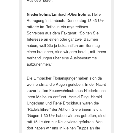
Auslöse” bereit
Niederfrohna/Limbach-Oberfrohna.
Helle
Aufregung in Limbach. Donnerstag 13.43 Uhr
ratterte im Rathaus ein mysteriöses
Schreiben aus dem Faxgerät: ”Sollten Sie
Interesse an einen oder gar zwei Bäumen
haben, weil Sie ja bekanntlich am Sonntag
einen brauchen, sind wir gern bereit, mit Ihnen
Verhandlungen über eine Auslösesumme
aufzunehmen.”
Die Limbacher Floriansjünger haben sich da
wohl erstmal die Augen gerieben. In der Nacht
zuvor hatten Feuerwehrleute aus Niederfrohna
ihren Maibaum entführt. Harald Ring, Harald
Ungethüm und René Brockhaus waren die
”Rädelsführer” der Aktion. Sie erinnern sich:
”Gegen 1.30 Uhr haben wir uns getroffen, sind
mit 15 Leuten zur Kellerwiese gefahren. Von
dort haben wir uns in kleinen Trupps an die