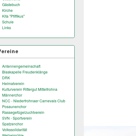
Gästebuch
Kirche
Kita "Pfiffikus"
Schule
Links
Vereine
Antennengemeinschaft
Blaskapelle Freudenklänge
DRK
Heimatverein
Kulturverein Rittergut Mittelfrohna
Männerchor
NCC - Niederfrohnaer Carnevals Club
Posaunenchor
Rassegefügelzuchtverein
SVN - Sportverein
Spatzenchor
Volkssolidarität
Wetzelmühle