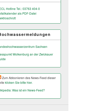
ECL Hotline Tel.: 03763 404-0
bfallkalender als PDF-Datei
ektroschrott
Hochwassermeldungen
andeshochwas­serzentrum Sachsen
esspunkt Wolkenburg an der Zwickauer
ulde
Zum Abbonieren des News-Feed dieser
eite
klicken Sie bitte hier.
ikipedia: Was ist ein News-Feed?