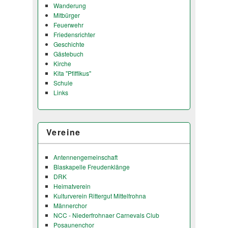
Wanderung
Mitbürger
Feuerwehr
Friedensrichter
Geschichte
Gästebuch
Kirche
Kita "Pfiffikus"
Schule
Links
Vereine
Antennengemeinschaft
Blaskapelle Freudenklänge
DRK
Heimatverein
Kulturverein Rittergut Mittelfrohna
Männerchor
NCC - Niederfrohnaer Carnevals Club
Posaunenchor