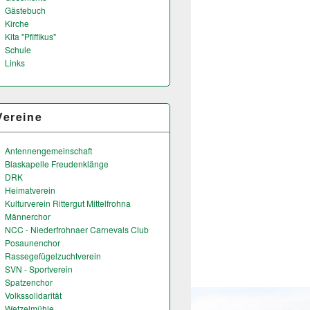
Gästebuch
Kirche
Kita "Pfiffikus"
Schule
Links
Vereine
Antennengemeinschaft
Blaskapelle Freudenklänge
DRK
Heimatverein
Kulturverein Rittergut Mittelfrohna
Männerchor
NCC - Niederfrohnaer Carnevals Club
Posaunenchor
Rassegefügelzuchtverein
SVN - Sportverein
Spatzenchor
Volkssolidarität
Wetzelmühle