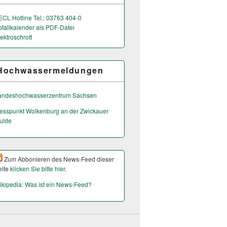
ECL Hotline Tel.: 03763 404-0
bfallkalender als PDF-Datei
ektroschrott
Hochwassermeldungen
andeshochwas­serzentrum Sachsen
esspunkt Wolkenburg an der Zwickauer
ulde
Zum Abbonieren des News-Feed dieser
eite
klicken Sie bitte hier.
ikipedia: Was ist ein News-Feed?