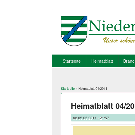
Startseite
Heimatblatt
Branc
Startseite
» Heimatblatt 04/2011
Sie sind hier
Heimatblatt 04/2
ae
05.05.2011 - 21:57