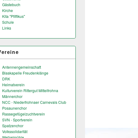
Gästebuch
Kirche
Kita "Pfiffikus"
Schule
Links
Vereine
Antennengemeinschaft
Blaskapelle Freudenklänge
DRK
Heimatverein
Kulturverein Rittergut Mittelfrohna
Männerchor
NCC - Niederfrohnaer Carnevals Club
Posaunenchor
Rassegefügelzuchtverein
SVN - Sportverein
Spatzenchor
Volkssolidarität
Wetzelmühle