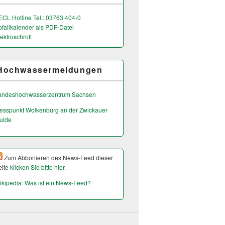
ECL Hotline Tel.: 03763 404-0
bfallkalender als PDF-Datei
ektroschrott
Hochwassermeldungen
andeshochwas­serzentrum Sachsen
esspunkt Wolkenburg an der Zwickauer
ulde
Zum Abbonieren des News-Feed dieser
eite
klicken Sie bitte hier.
ikipedia: Was ist ein News-Feed?