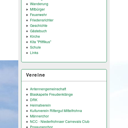
Wanderung
Mitbürger
Feuerwehr
Friedensrichter
Geschichte
Gästebuch
Kirche
Kita "Pfiffikus"
Schule
Links
Vereine
Antennengemeinschaft
Blaskapelle Freudenklänge
DRK
Heimatverein
Kulturverein Rittergut Mittelfrohna
Männerchor
NCC - Niederfrohnaer Carnevals Club
Posaunenchor