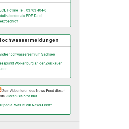
ECL Hotline Tel.: 03763 404-0
bfallkalender als PDF-Datei
ektroschrott
Hochwassermeldungen
andeshochwas­serzentrum Sachsen
esspunkt Wolkenburg an der Zwickauer
ulde
Zum Abbonieren des News-Feed dieser
eite
klicken Sie bitte hier.
ikipedia: Was ist ein News-Feed?