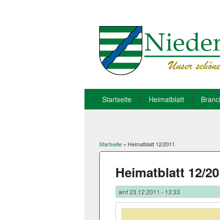
Startseite
Heimatblatt
Branc
Startseite
» Heimatblatt 12/2011
Sie sind hier
Heimatblatt 12/2
wnf
23.12.2011 - 13:33