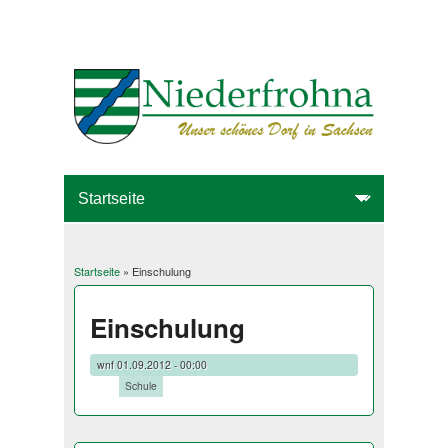
Startseite
» Einschulung
Sie sind hier
Einschulung
wnf
01.09.2012 - 00:00
Tags:
Schule