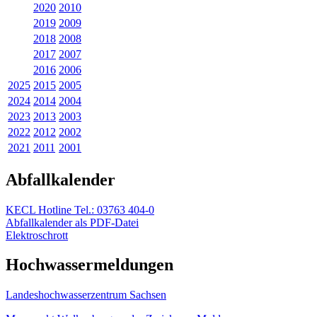
2020
2010
2019
2009
2018
2008
2017
2007
2016
2006
2025
2015
2005
2024
2014
2004
2023
2013
2003
2022
2012
2002
2021
2011
2001
Abfallkalender
KECL Hotline Tel.: 03763 404-0
Abfallkalender als PDF-Datei
Elektroschrott
Hochwassermeldungen
Landeshochwas­serzentrum Sachsen