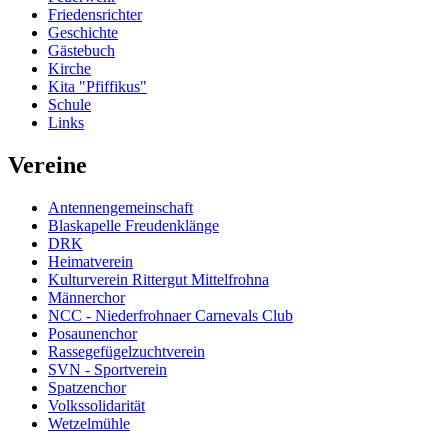
Friedensrichter
Geschichte
Gästebuch
Kirche
Kita "Pfiffikus"
Schule
Links
Vereine
Antennengemeinschaft
Blaskapelle Freudenklänge
DRK
Heimatverein
Kulturverein Rittergut Mittelfrohna
Männerchor
NCC - Niederfrohnaer Carnevals Club
Posaunenchor
Rassegefügelzuchtverein
SVN - Sportverein
Spatzenchor
Volkssolidarität
Wetzelmühle