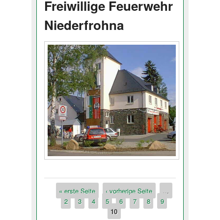
Freiwillige Feuerwehr
Niederfrohna
« erste Seite
‹ vorherige Seite
…
Seiten
2
3
4
5
6
7
8
9
10