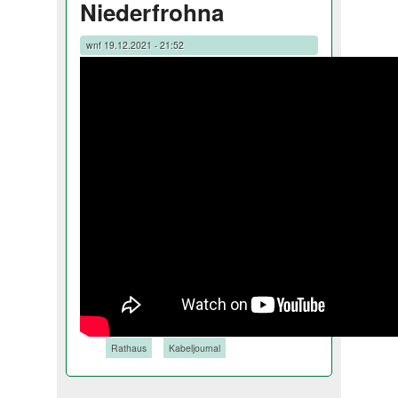
Niederfrohna
wnf
19.12.2021 - 21:52
Tags:
Rathaus
Kabeljournal