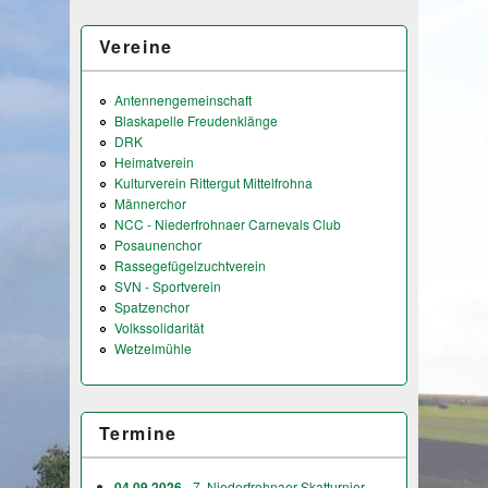
Vereine
Antennengemeinschaft
Blaskapelle Freudenklänge
DRK
Heimatverein
Kulturverein Rittergut Mittelfrohna
Männerchor
NCC - Niederfrohnaer Carnevals Club
Posaunenchor
Rassegefügelzuchtverein
SVN - Sportverein
Spatzenchor
Volkssolidarität
Wetzelmühle
Termine
04.09.2026
- 7. Niederfrohnaer Skatturnier