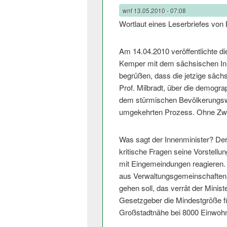
wnf
13.05.2010 - 07:08
Wortlaut eines Leserbriefes von
Am 14.04.2010 veröff­entlichte di
Kemper mit dem sächsischen Inn
begrüßen, dass die jetzige sächs
Prof. Milbradt, über die demogra
dem stürmischen Bevölkerungsw
umgekehrten Prozess. Ohne Zwei
Was sagt der Innenminister? Der
kritische Fragen seine Vorstellu
mit Eingemeindungen reagieren. M
aus Verwaltungsge­meinschaften
gehen soll, das verrät der Minis
Gesetzgeber die Mindestgröße f
Großstadtnähe bei 8000 Einwohn