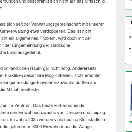
rbunden und beschränkt sich nicht auf das Ortsschild,
t.
s sich seit der Verwaltungsge­meinschaft mit unserer
Kernverwaltung etwa verdoppelten. Das ist nicht
icht ein allgemeines Problem, wird doch mit der
it der Eingemeindung der städtische
ache Land ausgedehnt.
rd im ländlichen Raum gar nicht nötig. Andererseits
n Praktiken selbst ihre Möglichkeiten. Trotz erhöhter
on Eingemeindungs-Einwohnerzuwachs dürften am
 die Mitnahmeeffekte.
tädten im Zentrum. Das heute vorherrschende
örderte den Einwohnerzuwachs von Dresden und Leipzig.
eren. Im Jahre 2025 werden viele heutige Kleinstädte in
A
r die geforderten 8000 Einwohner auf die Waage