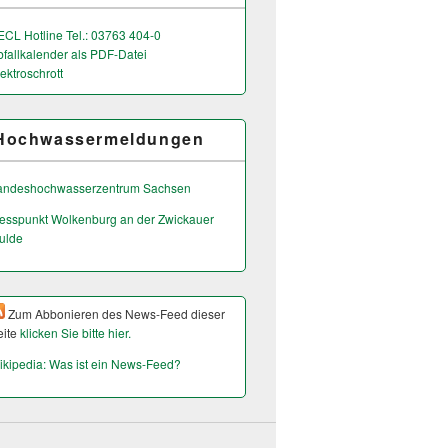
ECL Hotline Tel.: 03763 404-0
bfallkalender als PDF-Datei
ektroschrott
Hochwassermeldungen
andeshochwas­serzentrum Sachsen
esspunkt Wolkenburg an der Zwickauer
ulde
Zum Abbonieren des News-Feed dieser
eite
klicken Sie bitte hier.
ikipedia: Was ist ein News-Feed?