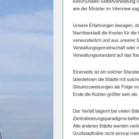
kommunalen Selbstverwaltung ve
wie der Minister im Interview sag
Unsere Erfahrungen besagen, das
Nachbarstadt die Kosten für die 
verwunderlich und aus unserer S
Verwaltungsge­meinschaft oder m
Verwaltungsstandard auf das fl
Einerseits ist ein solcher Standa
überdehnen die Städte mit solche
Steuerzuweisungen als Folge v
Ende die Kosten größer sein als
Der Verfall beginnt bei vielen S
Zentralisierun­gsparadigma bef
Alle anderen Städte werden verli
Großstadtnähe nicht einmal meh