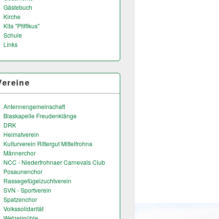
Gästebuch
Kirche
Kita "Pfiffikus"
Schule
Links
Vereine
Antennengemeinschaft
Blaskapelle Freudenklänge
DRK
Heimatverein
Kulturverein Rittergut Mittelfrohna
Männerchor
NCC - Niederfrohnaer Carnevals Club
Posaunenchor
Rassegefügelzuchtverein
SVN - Sportverein
Spatzenchor
Volkssolidarität
Wetzelmühle