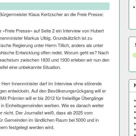
 Bürgermeister Klaus Kertzscher an die Freie Presse:
e »Freie Presse« auf Seite 2 ein Interview von Hubert
enminister Markus Ulbig. Grundsätzlich ist zu
ische Regierung unter Herrn Tillich, anders als unter
phische Entwicklung offen redet.
Worum geht es? Nach
achstum zwischen 1830 und 1930 erleben wir nun den
fel eine unbekannte Situation.
 Herr Innenminister darf im Interview ohne störende
ngen entwickeln. Auf den Bevölkerungsrückgang will er
it Prämien will er bis 2012 für freiwillige Übergänge
 in Einheitsgemeinden werben. Wie es danach weiter
ter nicht. Der Journalist weiß, dass ab 2025 vom
ür Gemeinden im ländlichen Raum bei 5000 und in
ern festgelegt werden wird.