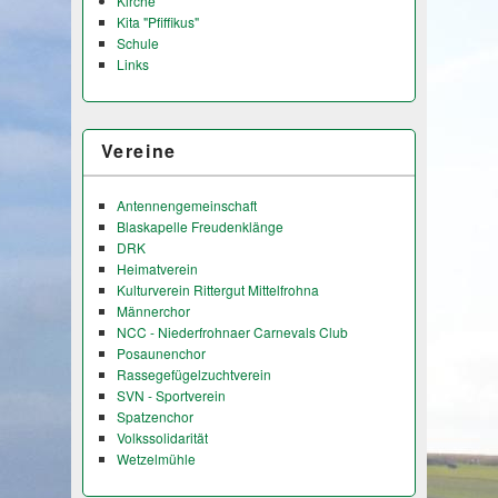
Kirche
Kita "Pfiffikus"
Schule
Links
Vereine
Antennengemeinschaft
Blaskapelle Freudenklänge
DRK
Heimatverein
Kulturverein Rittergut Mittelfrohna
Männerchor
NCC - Niederfrohnaer Carnevals Club
Posaunenchor
Rassegefügelzuchtverein
SVN - Sportverein
Spatzenchor
Volkssolidarität
Wetzelmühle