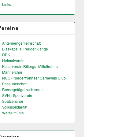
Links
Vereine
Antennengemeinschaft
Blaskapelle Freudenklänge
DRK
Heimatverein
Kulturverein Rittergut Mittelfrohna
Männerchor
NCC - Niederfrohnaer Carnevals Club
Posaunenchor
Rassegefügelzuchtverein
SVN - Sportverein
Spatzenchor
Volkssolidarität
Wetzelmühle
Termine