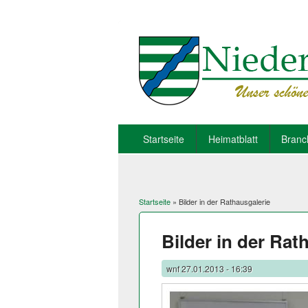
Startseite
Heimatblatt
Branc
Startseite
» Bilder in der Rathausgalerie
Sie sind hier
Bilder in der Rat
wnf
27.01.2013 - 16:39