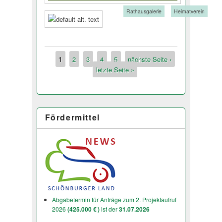
Tags:
Rathausgalerie
Heimatverein
1
2
3
4
5
nächste Seite ›
Seiten
letzte Seite »
Fördermittel
Abgabetermin für Anträge zum 2. Projektaufruf
2026
(425.000 € )
ist der
31.07.2026