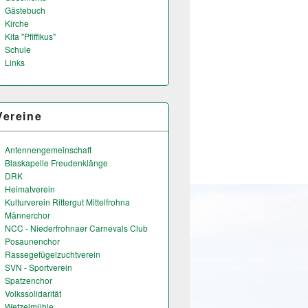
Gästebuch
Kirche
Kita "Pfiffikus"
Schule
Links
Vereine
Antennengemeinschaft
Blaskapelle Freudenklänge
DRK
Heimatverein
Kulturverein Rittergut Mittelfrohna
Männerchor
NCC - Niederfrohnaer Carnevals Club
Posaunenchor
Rassegefügelzuchtverein
SVN - Sportverein
Spatzenchor
Volkssolidarität
Wetzelmühle