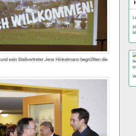
L
M
M
und sein Stellvertreter Jens Hinkelmann begrüßten die
N
bi
W