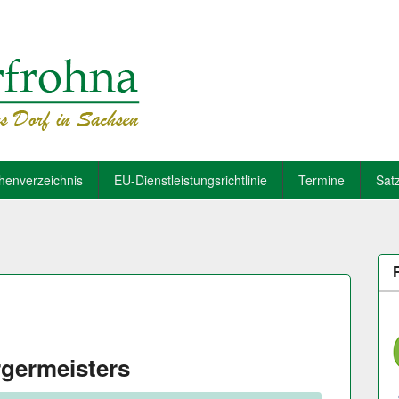
henverzeichnis
EU-Dienstleistungsrichtlinie
Termine
Sat
germeisters