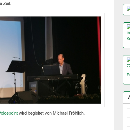
 Zeit.
Bü
K
7
F
Voicepoint
wird begleitet von Michael Fröhlich.