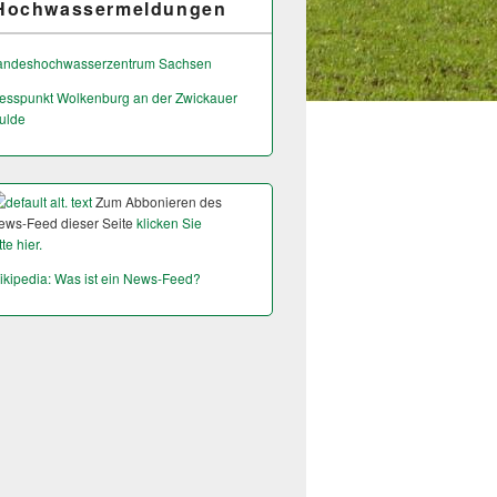
Hochwassermeldungen
andeshochwas­serzentrum Sachsen
esspunkt Wolkenburg an der Zwickauer
ulde
Zum Abbonieren des
ews-Feed dieser Seite
klicken Sie
tte hier.
ikipedia: Was ist ein News-Feed?