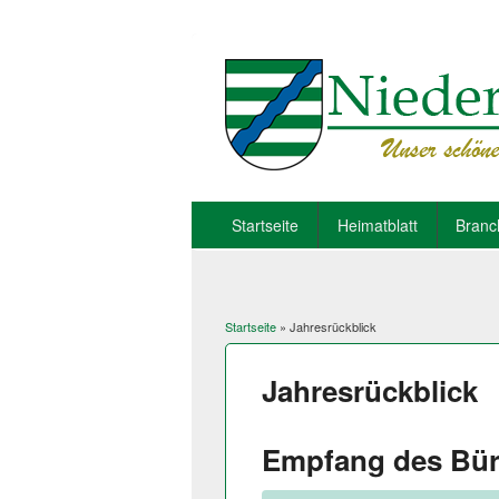
Startseite
Heimatblatt
Branc
Startseite
» Jahresrückblick
Sie sind hier
Jahresrückblick
Empfang des Bür