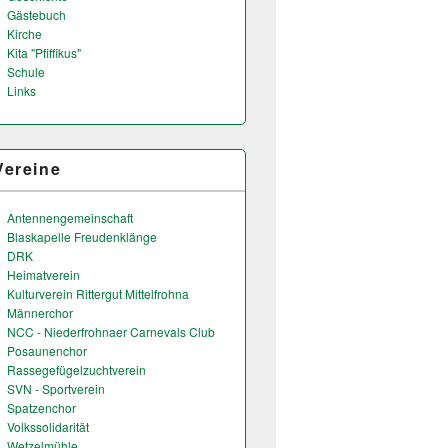
Gästebuch
Kirche
Kita "Pfiffikus"
Schule
Links
Vereine
Antennengemeinschaft
Blaskapelle Freudenklänge
DRK
Heimatverein
Kulturverein Rittergut Mittelfrohna
Männerchor
NCC - Niederfrohnaer Carnevals Club
Posaunenchor
Rassegefügelzuchtverein
SVN - Sportverein
Spatzenchor
Volkssolidarität
Wetzelmühle