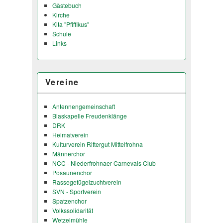
Gästebuch
Kirche
Kita "Pfiffikus"
Schule
Links
Vereine
Antennengemeinschaft
Blaskapelle Freudenklänge
DRK
Heimatverein
Kulturverein Rittergut Mittelfrohna
Männerchor
NCC - Niederfrohnaer Carnevals Club
Posaunenchor
Rassegefügelzuchtverein
SVN - Sportverein
Spatzenchor
Volkssolidarität
Wetzelmühle