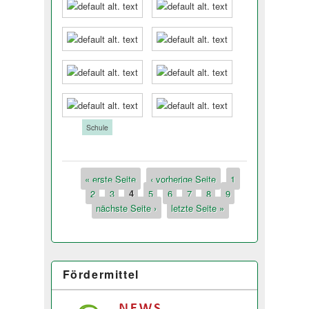
Tags:
Schule
« erste Seite
‹ vorherige Seite
1
Seiten
2
3
4
5
6
7
8
9
nächste Seite ›
letzte Seite »
Fördermittel