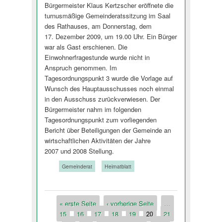
Bürgermeister Klaus Kertzscher eröffnete die
turnusmäßige Gemeinderatssitzung im Saal
des Rathauses, am Donnerstag, dem
17. Dezember 2009, um 19.00 Uhr. Ein Bürger
war als Gast erschienen. Die
Einwohnerfrages­tunde wurde nicht in
Anspruch genommen. Im
Tagesordnungspunkt 3 wurde die Vorlage auf
Wunsch des Hauptausschusses noch einmal
in den Ausschuss zurückverwiesen. Der
Bürgermeister nahm im folgenden
Tagesordnungspunkt zum vorliegenden
Bericht über Beteiligungen der Gemeinde an
wirtschaftlichen Aktivitäten der Jahre
2007 und 2008 Stellung.
Tags:
Gemeinderat
Heimatblatt
« erste Seite
‹ vorherige Seite
…
Seiten
15
16
17
18
19
20
21